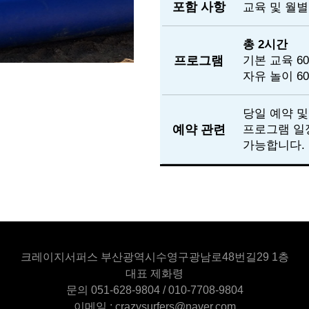
포함 사항
교육 및 월
총 2시간
프로그램
기본 교육 6
자유 놀이 6
당일 예약 및
예약 관련
프로그램 일정
가능합니다.
크레이지서퍼스 부산광역시수영구광남로48번길29 1층
대표 제화령
문의 051-628-9804 / 010-7708-9804
이메일 : crazysurfers@naver.com